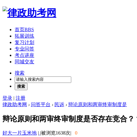
首页
BBS
拓展训练
复习计划
专业问答
考点讲座
同城交友
搜索
搜索
登录
|
注册
律政助考网
›
问答平台
›
民诉
›
辩论原则和两审终审制度是
辩论原则和两审终审制度是否存在竞合？
好大一片玉米地
|
|
被浏览1638次
|
0