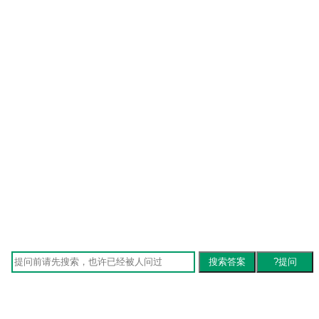
搜索答案
?提问