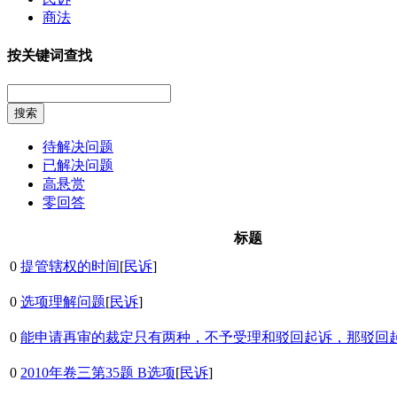
商法
按关键词查找
搜索
待解决问题
已解决问题
高悬赏
零回答
标题
0
提管辖权的时间
[
民诉
]
0
选项理解问题
[
民诉
]
0
能申请再审的裁定只有两种，不予受理和驳回起诉，那驳回
0
2010年卷三第35题 B选项
[
民诉
]