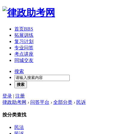
首页
BBS
拓展训练
复习计划
专业问答
考点讲座
同城交友
搜索
搜索
登录
|
注册
律政助考网
›
问答平台
›
全部分类
›
民诉
按分类查找
民法
民诉